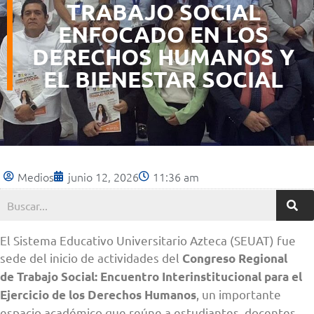
TRABAJO SOCIAL
ENFOCADO EN LOS
DERECHOS HUMANOS Y
EL BIENESTAR SOCIAL
Medios
junio 12, 2026
11:36 am
El Sistema Educativo Universitario Azteca (SEUAT) fue
sede del inicio de actividades del
Congreso Regional
de Trabajo Social: Encuentro Interinstitucional para el
, un importante
Ejercicio de los Derechos Humanos
espacio académico que reúne a estudiantes, docentes,