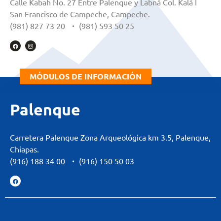
Calle Kabah No. 27 Entre Palenque y Labná Col. Kalá I
San Francisco de Campeche, Campeche.
(981) 827 73 20
・
(981) 593 50 25
MÓDULOS DE INFORMACIÓN
Palenque
Carretera Palenque Zona Arqueológica km 3.5, Palenque,
Chiapas.
(916) 188 34 00
・
(916) 150 50 03