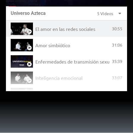
Universo Azteca
5 Videos
El amor en las redes sociales
30:55
Amor simbiótico
31:06
Enfermedades de transmisión sexual.
35:39
Inteligencia emocional
33:07
Importancia del lenguaje de señas
32:57