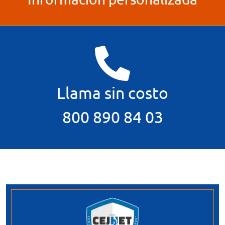
Registrarse al Curso
Llama sin costo
800 890 84 03