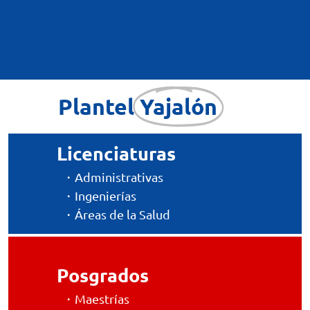
Plantel
Yajalón
Licenciaturas
Aprovecha nuestras promociones y
descuentos
・Administrativas
→ Administrativas
・Ingenierías
→ Ingenierías
→ Salud
・Áreas de la Salud
Aprovecha nuestras promociones y
Posgrados
descuentos
・Maestrías
Ver oferta educativa