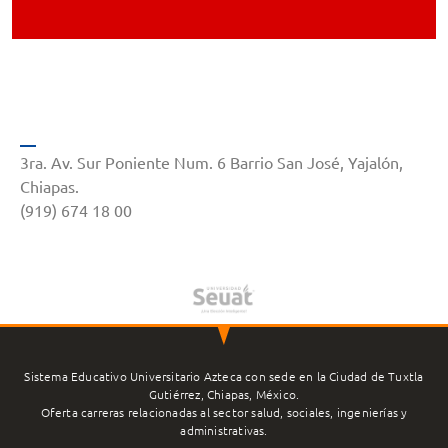
3ra. Av. Sur Poniente Num. 6 Barrio San José, Yajalón,
Chiapas.
(919) 674 18 00
Sistema Educativo Universitario Azteca con sede en la Ciudad de Tuxtla
Gutiérrez, Chiapas, México.
Oferta carreras relacionadas al sector salud, sociales, ingenierías y
administrativas.