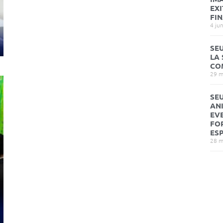
EX
FI
4 ju
SEU
LA 
CO
29 m
SEU
AN
EV
FO
ES
28 m