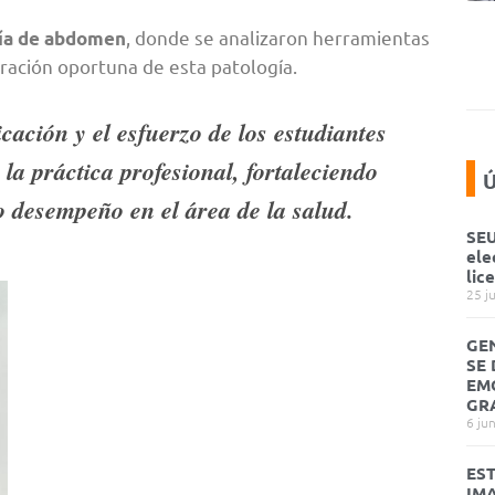
, donde se analizaron herramientas
fía de abdomen
ración oportuna de esta patología.
cación y el esfuerzo de los estudiantes
la práctica profesional, fortaleciendo
Ú
o desempeño en el área de la salud.
SEU
ele
lic
25 j
GE
SE
EM
GR
6 ju
ES
IM