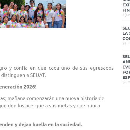
EX
FI
4 ju
SEU
LA 
CO
29 m
SEU
AN
EV
ogro y confía en que cada uno de sus egresados
FO
 distinguen a SEUAT.
ES
28 m
Generación 2026!
cias; mañana comenzarán una nueva historia de
 que den los acerque a sus metas y que nunca
nden y dejan huella en la sociedad.