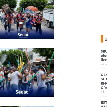
Ú
SEU
ele
lic
25 j
GE
SE
EM
GR
6 ju
ES
IM