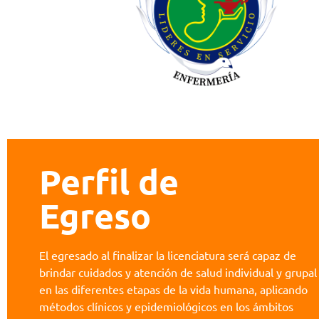
Perfil de
Egreso
El egresado al finalizar la licenciatura será capaz de
brindar cuidados y atención de salud individual y grupal
en las diferentes etapas de la vida humana, aplicando
métodos clínicos y epidemiológicos en los ámbitos