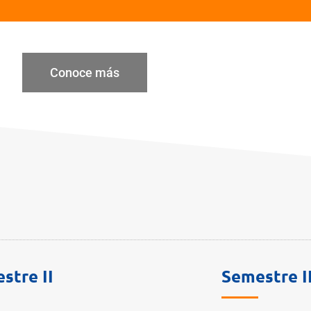
Conoce más
stre II
Semestre II