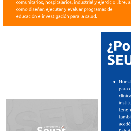
comunitarios, hospitalarios, industrial y ejercicio libre, a
como diseñar, ejecutar y evaluar programas de
educación e investigación para la salud.
¿Po
SE
Nuest
para 
clíni
instit
tenem
tambi
acadé
Salud