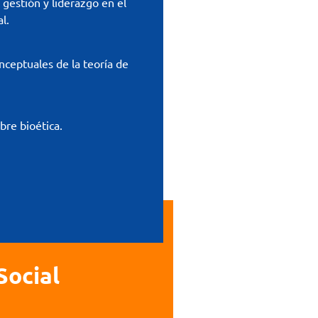
gestión y liderazgo en el
l.
ceptuales de la teoría de
bre bioética.
Social