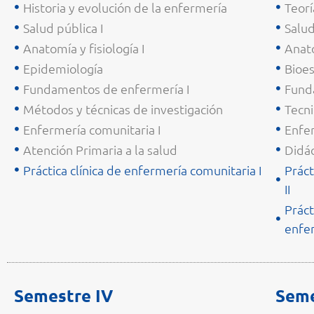
Historia y evolución de la enfermería
Teor
Salud pública I
Salud
Anatomía y fisiología I
Anato
Epidemiología
Bioes
Fundamentos de enfermería I
Fund
Métodos y técnicas de investigación
Tecn
Enfermería comunitaria I
Enfer
Atención Primaria a la salud
Didác
Práctica clínica de enfermería comunitaria I
Práct
II
Práct
enfe
Semestre IV
Seme