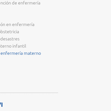
ención de enfermería
ción en enfermería
bstetricia
 desastres
erno infantil
ca enfermería materno
I