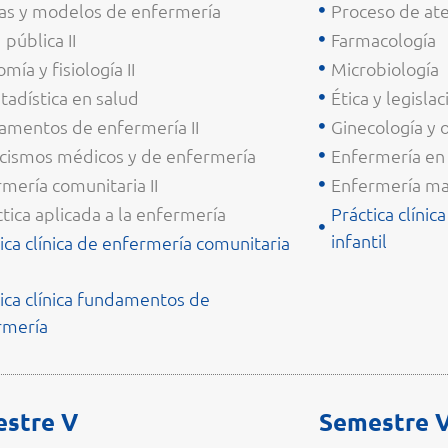
ías y modelos de enfermería
Proceso de at
 pública II
Farmacología
mía y fisiología II
Microbiología
tadística en salud
Ética y legisla
amentos de enfermería II
Ginecología y o
icismos médicos y de enfermería
Enfermería en
mería comunitaria II
Enfermería mat
tica aplicada a la enfermería
Práctica clíni
infantil
ica clínica de enfermería comunitaria
ica clínica fundamentos de
rmería
stre V
Semestre V