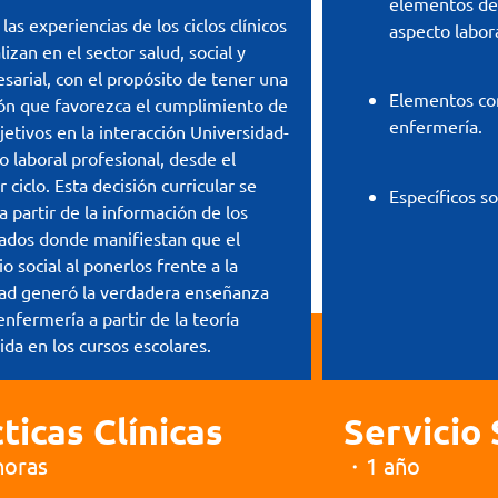
elementos de 
las experiencias de los ciclos clínicos
aspecto labora
lizan en el sector salud, social y
sarial, con el propósito de tener una
Elementos con
ión que favorezca el cumplimiento de
enfermería.
jetivos en la interacción Universidad-
 laboral profesional, desde el
 ciclo. Esta decisión curricular se
Específicos so
 partir de la información de los
ados donde manifiestan que el
io social al ponerlos frente a la
dad generó la verdadera enseñanza
enfermería a partir de la teoría
ida en los cursos escolares.
ticas Clínicas
Servicio 
horas
・1 año