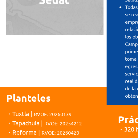
Todas 
se rea
empre
relac
los ob
Campo
primer
toma a
egres
servic
reali
de la 
Planteles
obten
・Tuxtla |
RVOE: 20260139
Prác
・Tapachula |
RVOE: 20254212
・320 
・Reforma |
RVOE: 20260420