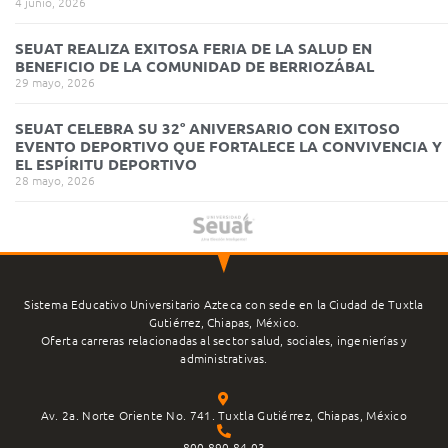
4 junio, 2026
SEUAT REALIZA EXITOSA FERIA DE LA SALUD EN
BENEFICIO DE LA COMUNIDAD DE BERRIOZÁBAL
29 mayo, 2026
SEUAT CELEBRA SU 32° ANIVERSARIO CON EXITOSO
EVENTO DEPORTIVO QUE FORTALECE LA CONVIVENCIA Y
EL ESPÍRITU DEPORTIVO
28 mayo, 2026
Sistema Educativo Universitario Azteca con sede en la Ciudad de Tuxtla
Gutiérrez, Chiapas, México.
Oferta carreras relacionadas al sector salud, sociales, ingenierías y
administrativas.
Av. 2a. Norte Oriente No. 741. Tuxtla Gutiérrez, Chiapas, México
800 890 84 03